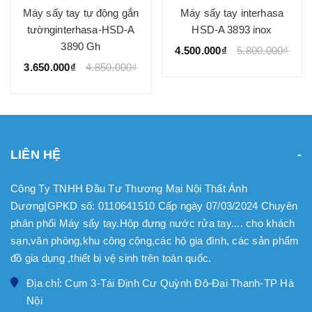
Máy sấy tay tự động gắn
Máy sấy tay interhasa
tườnginterhasa-HSD-A
HSD-A 3893 inox
3890 Gh
4.500.000₫
5.800.000₫
3.650.000₫
4.850.000₫
LIÊN HỆ
Công Ty TNHH Đầu Tư Thương Mại Nội Thất Ánh
Dương|GPKD số: 0110641510 Cấp ngày 07/03/2024 Chuyên
phân phối Máy sấy tay.Hộp đựng nước rửa tay.... cho khách
sạn,văn phòng,khu công cộng,các hộ gia đình, các sản phẩm
đồ gia dụng ,thiết bị vệ sinh trên toàn quốc.
Địa chỉ: Cụm 3-Tái Định Cư Quỳnh Đô-Đại Thanh-TP Hà
Nội