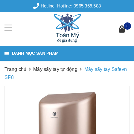
Hotline:
Hotline: 0965.369.588
0
DANH MỤC SẢN PHẨM
Trang chủ
Máy sấy tay tự động
Máy sấy tay Safevn
SF8