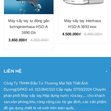
Máy sấy tay tự động gắn
Máy sấy tay interhasa
tườnginterhasa-HSD-A
HSD-A 3893 inox
3890 Gh
4.500.000₫
5.800.000₫
3.650.000₫
4.850.000₫
LIÊN HỆ
Công Ty TNHH Đầu Tư Thương Mại Nội Thất Ánh
Dương|GPKD số: 0110641510 Cấp ngày 07/03/2024 Chuyên
phân phối Máy sấy tay.Hộp đựng nước rửa tay.... cho khách
sạn,văn phòng,khu công cộng,các hộ gia đình, các sản phẩm
đồ gia dụng ,thiết bị vệ sinh trên toàn quốc.