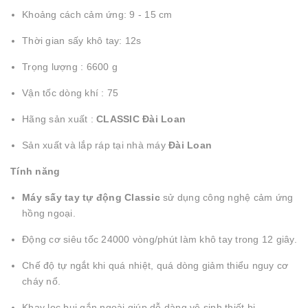
Khoảng cách cảm ứng: 9 - 15 cm
Thời gian sấy khô tay: 12s
Trọng lượng : 6600 g
Vận tốc dòng khí : 75
Hãng sản xuất :
CLASSIC Đài Loan
Sản xuất và lắp ráp tại nhà máy
Đài Loan
Tính năng
Máy sấy tay tự động Classic
sử dụng công nghệ cảm ứng
hồng ngoại.
Động cơ siêu tốc 24000 vòng/phút làm khô tay trong 12 giây.
Chế độ tự ngắt khi quá nhiệt, quá dòng giảm thiểu nguy cơ
cháy nổ.
Khay lọc bụi gắn ngoài giúp dễ dàng vệ sinh thiết bị.