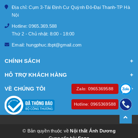
Địa chỉ: Cụm 3-Tái Định Cư Quỳnh Đô-Đại Thanh-TP Hà
Nội
Hotline: 0965.369.588
Thứ 2 - Chủ nhật: 8:00 - 18:00
Email: hungphuc.tbpt@gmail.com
CHÍNH SÁCH
HỖ TRỢ KHÁCH HÀNG
VỀ CHÚNG TÔI
Zalo: 0965369588
Hotline: 0965369588
© Bản quyền thuộc về
Nội thất Ánh Dương