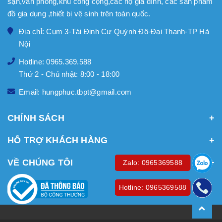
sạn,văn phòng,khu công cộng,các hộ gia đình, các sản phẩm
đồ gia dụng ,thiết bị vệ sinh trên toàn quốc.
Địa chỉ: Cụm 3-Tái Định Cư Quỳnh Đô-Đại Thanh-TP Hà
Nội
Hotline: 0965.369.588
Thứ 2 - Chủ nhật: 8:00 - 18:00
Email: hungphuc.tbpt@gmail.com
CHÍNH SÁCH
HỖ TRỢ KHÁCH HÀNG
VỀ CHÚNG TÔI
Zalo: 0965369588
Hotline: 0965369588