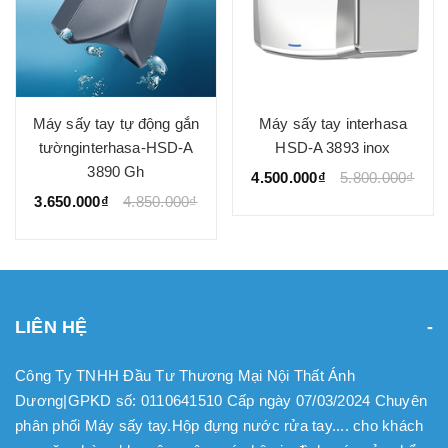
Máy sấy tay tự động gắn
Máy sấy tay interhasa
tườnginterhasa-HSD-A
HSD-A 3893 inox
3890 Gh
4.500.000₫
5.800.000₫
3.650.000₫
4.850.000₫
LIÊN HỆ
Công Ty TNHH Đầu Tư Thương Mại Nội Thất Ánh
Dương|GPKD số: 0110641510 Cấp ngày 07/03/2024 Chuyên
phân phối Máy sấy tay.Hộp đựng nước rửa tay.... cho khách