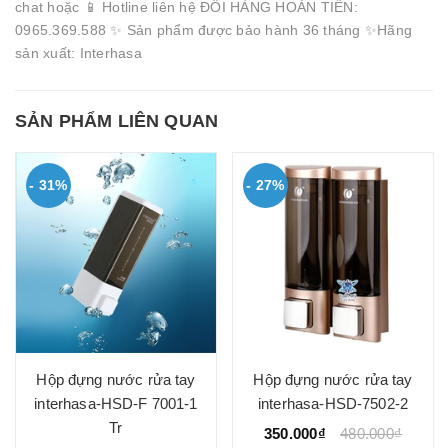
chat hoặc 📱 Hotline liên hệ ĐỔI HÀNG HOÀN TIỀN:
0965.369.588 ✨ Sản phẩm được bảo hành 36 tháng ✨Hãng
sản xuất: Interhasa
SẢN PHẨM LIÊN QUAN
- 31%
- 27%
Hộp đựng nước rửa tay
Hộp đựng nước rửa tay
interhasa-HSD-F 7001-1
interhasa-HSD-7502-2
Tr
350.000₫
480.000₫