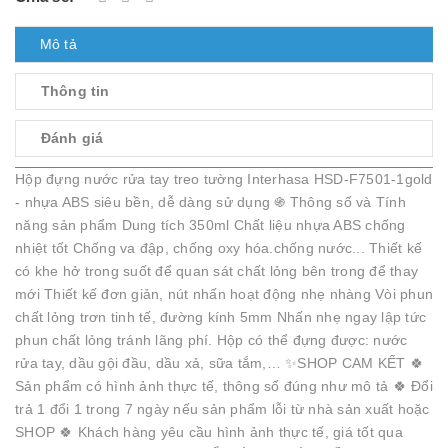
Mô tả
Thông tin
Đánh giá
Hộp đựng nước rửa tay treo tường Interhasa HSD-F7501-1gold
- nhựa ABS siêu bền, dễ dàng sử dụng ֍ Thông số và Tính
năng sản phẩm Dung tích 350ml Chất liệu nhựa ABS chống
nhiệt tốt Chống va đập, chống oxy hóa.chống nước... Thiết kế
có khe hở trong suốt để quan sát chất lỏng bên trong để thay
mới Thiết kế đơn giản, nút nhấn hoạt động nhẹ nhàng Vòi phun
chất lỏng trơn tinh tế, đường kính 5mm Nhấn nhẹ ngay lập tức
phun chất lỏng tránh lãng phí. Hộp có thể đựng được: nước
rửa tay, dầu gội đầu, dầu xả, sữa tắm,… ✨SHOP CAM KẾT 🍀
Sản phẩm có hình ảnh thực tế, thông số đúng như mô tả 🍀 Đổi
trả 1 đổi 1 trong 7 ngày nếu sản phẩm lỗi từ nhà sản xuất hoặc
SHOP 🍀 Khách hàng yêu cầu hình ảnh thực tế, giá tốt qua