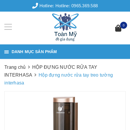
Hotline:
Hotline: 0965.369.588
0
DANH MỤC SẢN PHẨM
Trang chủ
HỘP ĐỰNG NƯỚC RỬA TAY
INTERHASA
Hộp đựng nước rửa tay treo tường
interhasa