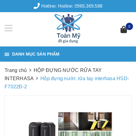
Hotline:
Hotline: 0965.369.588
0
DANH MỤC SẢN PHẨM
Trang chủ
HỘP ĐỰNG NƯỚC RỬA TAY
INTERHASA
Hộp đựng nước rửa tay interhasa HSD-
F7022Đ-2