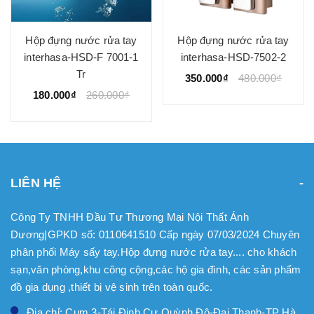
Hộp đựng nước rửa tay
Hộp đựng nước rửa tay
interhasa-HSD-F 7001-1
interhasa-HSD-7502-2
Tr
350.000₫
480.000₫
180.000₫
260.000₫
LIÊN HỆ
Công Ty TNHH Đầu Tư Thương Mại Nội Thất Ánh
Dương|GPKD số: 0110641510 Cấp ngày 07/03/2024 Chuyên
phân phối Máy sấy tay.Hộp đựng nước rửa tay.... cho khách
sạn,văn phòng,khu công cộng,các hộ gia đình, các sản phẩm
đồ gia dụng ,thiết bị vệ sinh trên toàn quốc.
Địa chỉ: Cụm 3-Tái Định Cư Quỳnh Đô-Đại Thanh-TP Hà