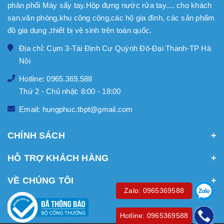
phân phối Máy sấy tay.Hộp đựng nước rửa tay.... cho khách
sạn,văn phòng,khu công cộng,các hộ gia đình, các sản phẩm
đồ gia dụng ,thiết bị vệ sinh trên toàn quốc.
Địa chỉ: Cụm 3-Tái Định Cư Quỳnh Đô-Đại Thanh-TP Hà
Nội
Hotline: 0965.369.588
Thứ 2 - Chủ nhật: 8:00 - 18:00
Email: hungphuc.tbpt@gmail.com
CHÍNH SÁCH
HỖ TRỢ KHÁCH HÀNG
VỀ CHÚNG TÔI
Zalo: 0965369588
Hotline: 0965369588