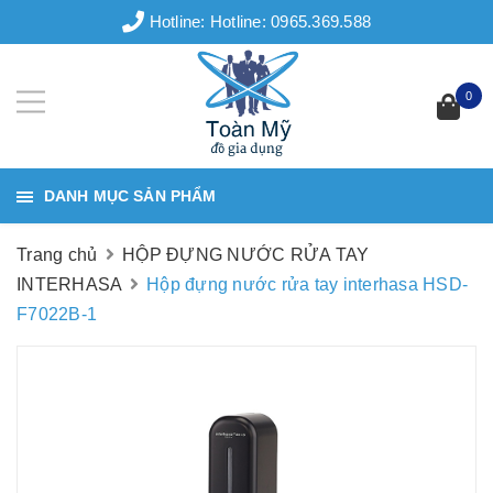
Hotline:
Hotline: 0965.369.588
0
DANH MỤC SẢN PHẨM
Trang chủ
HỘP ĐỰNG NƯỚC RỬA TAY
INTERHASA
Hộp đựng nước rửa tay interhasa HSD-
F7022B-1