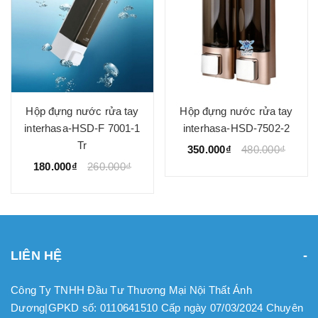
Hộp đựng nước rửa tay
Hộp đựng nước rửa tay
interhasa-HSD-F 7001-1
interhasa-HSD-7502-2
Tr
350.000₫
480.000₫
180.000₫
260.000₫
LIÊN HỆ
Công Ty TNHH Đầu Tư Thương Mại Nội Thất Ánh
Dương|GPKD số: 0110641510 Cấp ngày 07/03/2024 Chuyên