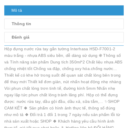
Mô tả
Thông tin
Đánh giá
Hộp đựng nước rửa tay gắn tường Interhasa HSD-F7001-2
màu trắng - nhựa ABS siêu bền, dễ dàng sử dụng ֍ Thông số
và Tính năng sản phẩm Dung tích 350ml*2 Chất liệu nhựa ABS
chống nhiệt tốt Chống va đập, chống oxy hóa.chống nước...
Thiết kế có khe hở trong suốt để quan sát chất lỏng bên trong
để thay mới Thiết kế đơn giản, nút nhấn hoạt động nhẹ nhàng
Vòi phun chất lỏng trơn tinh tế, đường kính 5mm Nhấn nhẹ
ngay lập tức phun chất lỏng tránh lãng phí. Hộp có thể đựng
được: nước rửa tay, dầu gội đầu, dầu xả, sữa tắm,… ✨SHOP
CAM KẾT 🍀 Sản phẩm có hình ảnh thực tế, thông số đúng
như mô tả 🍀 Đổi trả 1 đổi 1 trong 7 ngày nếu sản phẩm lỗi từ
nhà sản xuất hoặc SHOP 🍀 Khách hàng yêu cầu hình ảnh
thực tế, giá tốt qua chat hoặc 📱 Hotline liên hệ ĐỔI HÀNG