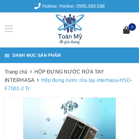
Hotline:
Hotline: 0965.369.588
0
DANH MỤC SẢN PHẨM
Trang chủ
HỘP ĐỰNG NƯỚC RỬA TAY
INTERHASA
Hộp đựng nước rửa tay interhasa-HSD-
F7001-2 Tr