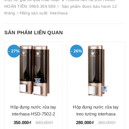
HOÀN TIỀN: 0965.369.588 ✨ Sản phẩm được bảo hành 12
tháng ✨Hãng sản xuất: Interhasa
SẢN PHẨM LIÊN QUAN
- 27%
- 26%
Hộp đựng nước rửa tay
Hộp đựng nước rửa tay
interhasa-HSD-7502-2
treo tường interhasa
350.000₫
480.000₫
280.000₫
380.000₫