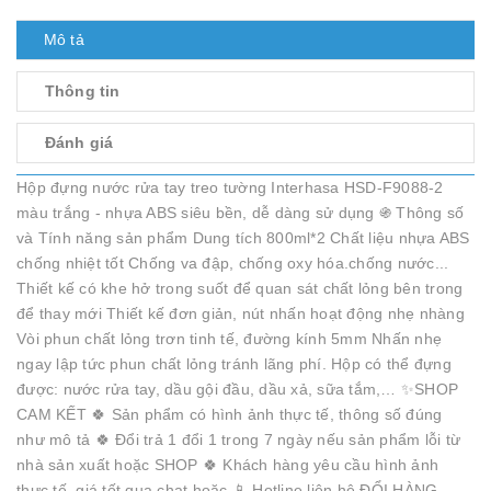
Mô tả
Thông tin
Đánh giá
Hộp đựng nước rửa tay treo tường Interhasa HSD-F9088-2
màu trắng - nhựa ABS siêu bền, dễ dàng sử dụng ֍ Thông số
và Tính năng sản phẩm Dung tích 800ml*2 Chất liệu nhựa ABS
chống nhiệt tốt Chống va đập, chống oxy hóa.chống nước...
Thiết kế có khe hở trong suốt để quan sát chất lỏng bên trong
để thay mới Thiết kế đơn giản, nút nhấn hoạt động nhẹ nhàng
Vòi phun chất lỏng trơn tinh tế, đường kính 5mm Nhấn nhẹ
ngay lập tức phun chất lỏng tránh lãng phí. Hộp có thể đựng
được: nước rửa tay, dầu gội đầu, dầu xả, sữa tắm,… ✨SHOP
CAM KẾT 🍀 Sản phẩm có hình ảnh thực tế, thông số đúng
như mô tả 🍀 Đổi trả 1 đổi 1 trong 7 ngày nếu sản phẩm lỗi từ
nhà sản xuất hoặc SHOP 🍀 Khách hàng yêu cầu hình ảnh
thực tế, giá tốt qua chat hoặc 📱 Hotline liên hệ ĐỔI HÀNG