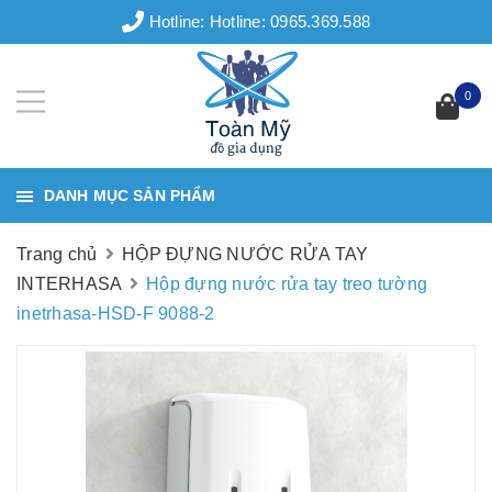
Hotline:
Hotline: 0965.369.588
0
DANH MỤC SẢN PHẨM
Trang chủ
HỘP ĐỰNG NƯỚC RỬA TAY
INTERHASA
Hộp đựng nước rửa tay treo tường
inetrhasa-HSD-F 9088-2