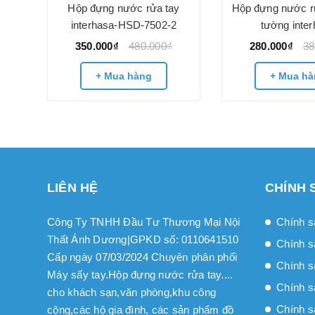
y
Hộp đựng nước rửa tay
Hộp đựng nước rử
 Tr
interhasa-HSD-7502-2
tường inte
350.000₫
480.000₫
280.000₫
38
+ Mua hàng
+ Mua hà
LIÊN HỆ
CHÍNH 
Công Ty TNHH Đầu Tư Thương Mại Nội
Chính s
Thất Ánh Dương|GPKD số: 0110641510
Chính s
Cấp ngày 07/03/2024 Chuyên phân phối
Chính sa
Máy sấy tay.Hộp đựng nước rửa tay....
Chính s
cho khách sạn,văn phòng,khu công
Chính s
cộng,các hộ gia đình, các sản phẩm đồ