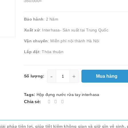
350.000₫
Bảo hành
: 2 Năm
Xuất xứ
: Interhasa- Sản xuất tại Trung Quốc
Vận chuyển
: Miễn phí nội thành Hà Nội
Lắp đặt
: Thỏa thuận
-
+
Mua hàng
Số lượng:
Tags:
Hộp đựng nước rửa tay interhasa
Chia sẻ:
ải pháp tiện lợi, giúp tiết kiệm không gian và giữ gìn vệ sinh,