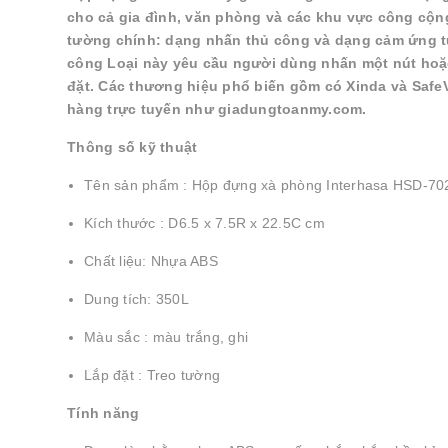
cho cả gia đình, văn phòng và các khu vực công cộn
tường chính: dạng nhấn thủ công và dạng cảm ứng tự
công Loại này yêu cầu người dùng nhấn một nút hoặc
đặt. Các thương hiệu phổ biến gồm có Xinda và SafeV
hàng trực tuyến như giadungtoanmy.com.
Thông số kỹ thuật
Tên sản phẩm : Hộp đựng xà phòng Interhasa HSD-70
Kích thước : D6.5 x 7.5R x 22.5C cm
Chất liệu: Nhựa ABS
Dung tích: 350L
Màu sắc : màu trắng, ghi
Lắp đặt : Treo tường
Tính năng