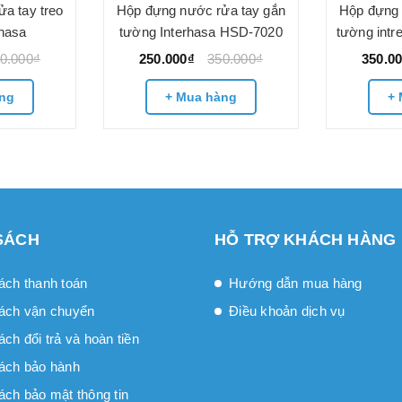
a tay treo
Hộp đựng nước rửa tay gắn
Hộp đựng 
rhasa
tường Interhasa HSD-7020
tường int
0.000₫
250.000₫
350.000₫
350.0
ng
+ Mua hàng
+ 
SÁCH
HỖ TRỢ KHÁCH HÀNG
ách thanh toán
Hướng dẫn mua hàng
ách vận chuyển
Điều khoản dịch vụ
́ch đổi trả và hoàn tiền
ách bảo hành
ách bảo mật thông tin