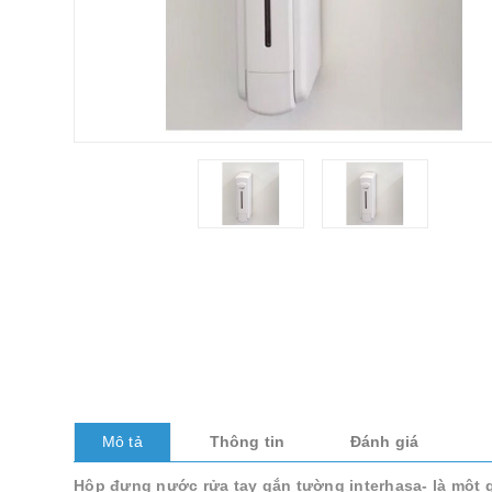
Mô tả
Thông tin
Đánh giá
Hộp đựng nước rửa tay gắn tường interhasa- là một gi