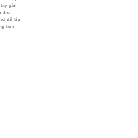
 tay gắn
n thủ
và dễ lắp
ang bán