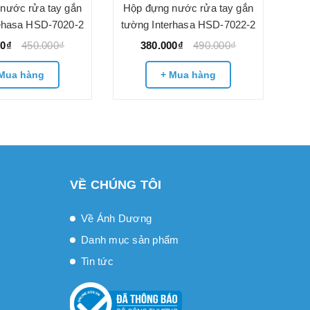
nước rửa tay gắn
Hộp đựng nước rửa tay gắn
rehasa HSD-7020-2
tường Interhasa HSD-7022-2
00₫
450.000₫
380.000₫
490.000₫
Mua hàng
+ Mua hàng
VỀ CHÚNG TÔI
Về Ánh Dương
Danh mục sản phẩm
Tin tức