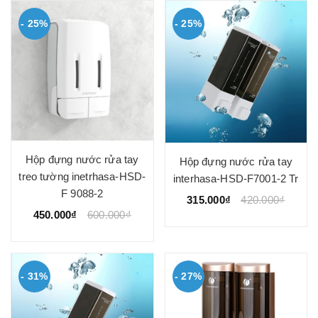
- 25%
- 25%
Hộp đựng nước rửa tay
Hộp đựng nước rửa tay
treo tường inetrhasa-HSD-
interhasa-HSD-F7001-2 Tr
F 9088-2
315.000₫
420.000₫
450.000₫
600.000₫
- 31%
- 27%