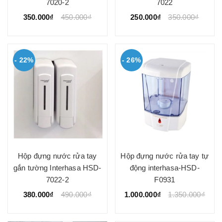
7020-2
7022
350.000₫
450.000₫
250.000₫
350.000₫
- 22%
- 26%
Hộp đựng nước rửa tay
Hộp đựng nước rửa tay tự
gắn tường Interhasa HSD-
động interhasa-HSD-
7022-2
F0931
380.000₫
490.000₫
1.000.000₫
1.350.000₫