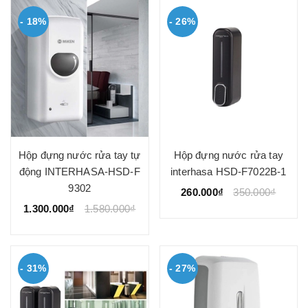
- 18%
- 26%
Hộp đựng nước rửa tay tự
Hộp đựng nước rửa tay
động INTERHASA-HSD-F
interhasa HSD-F7022B-1
9302
260.000₫
350.000₫
1.300.000₫
1.580.000₫
- 31%
- 27%