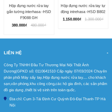
Hộp đựng nước rửa tay
Hộp đựng nước rửa tay tự
gắn tường interhasa -HSD
động intrehasa -HSD B802
F9088 GH
1.150.000₫
1.300.000₫
380.000₫
480.000₫
LIÊN HỆ
Công Ty TNHH Đầu Tư Thương Mại Nội Thất Ánh
Dương|GPKD số: 0110641510 Cấp ngày 07/03/2024 Chuyên
phân phối Máy sấy tay.Hộp đựng nước rửa tay.... cho khách
sạn,văn phòng,khu công cộng,các hộ gia đình, các sản phẩm
đồ gia dụng ,thiết bị vệ sinh trên toàn quốc.
Địa chỉ: Cụm 3-Tái Định Cư Quỳnh Đô-Đại Thanh-TP Hà
Nội