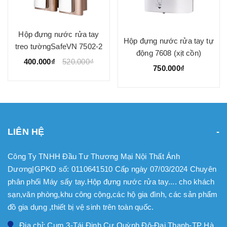
Hộp đựng nước rửa tay
Hộp đựng nước rửa tay tự
treo tườngSafeVN 7502-2
động 7608 (xịt cồn)
400.000₫
520.000₫
750.000₫
LIÊN HỆ
Công Ty TNHH Đầu Tư Thương Mại Nội Thất Ánh
Dương|GPKD số: 0110641510 Cấp ngày 07/03/2024 Chuyên
phân phối Máy sấy tay.Hộp đựng nước rửa tay.... cho khách
sạn,văn phòng,khu công cộng,các hộ gia đình, các sản phẩm
đồ gia dụng ,thiết bị vệ sinh trên toàn quốc.
Địa chỉ: Cụm 3-Tái Định Cư Quỳnh Đô-Đại Thanh-TP Hà