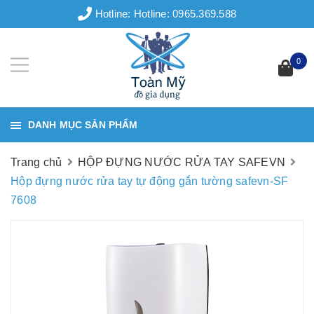
Hotline:
Hotline: 0965.369.588
0
DANH MỤC SẢN PHẨM
Trang chủ
HỘP ĐỰNG NƯỚC RỬA TAY SAFEVN
Hộp đựng nước rửa tay tự động gắn tường safevn-SF
7608