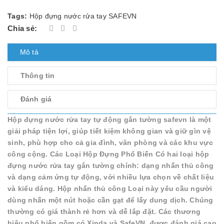
Tags:
Hộp đựng nước rửa tay SAFEVN
Chia sẻ:
Mô tả
Thông tin
Đánh giá
Hộp đựng nước rửa tay tự động gắn tường safevn là một
giải pháp tiện lợi, giúp tiết kiệm không gian và giữ gìn vệ
sinh, phù hợp cho cả gia đình, văn phòng và các khu vực
công cộng. Các Loại Hộp Đựng Phổ Biến Có hai loại hộp
đựng nước rửa tay gắn tường chính: dạng nhấn thủ công
và dạng cảm ứng tự động, với nhiều lựa chọn về chất liệu
và kiểu dáng. Hộp nhấn thủ công Loại này yêu cầu người
dùng nhấn một nút hoặc cần gạt để lấy dung dịch. Chúng
thường có giá thành rẻ hơn và dễ lắp đặt. Các thương
hiệu phổ biến gồm có Xinda và SafeVN, được đánh giá cao