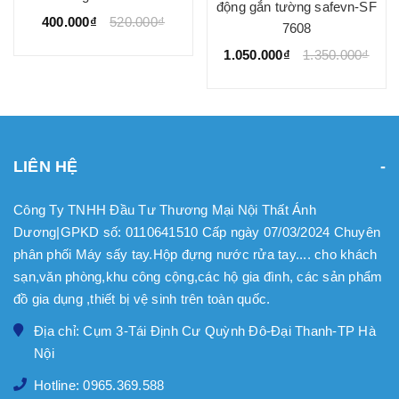
động gắn tường safevn-SF
400.000₫
520.000₫
7608
1.050.000₫
1.350.000₫
LIÊN HỆ
Công Ty TNHH Đầu Tư Thương Mại Nội Thất Ánh
Dương|GPKD số: 0110641510 Cấp ngày 07/03/2024 Chuyên
phân phối Máy sấy tay.Hộp đựng nước rửa tay.... cho khách
sạn,văn phòng,khu công cộng,các hộ gia đình, các sản phẩm
đồ gia dụng ,thiết bị vệ sinh trên toàn quốc.
Địa chỉ: Cụm 3-Tái Định Cư Quỳnh Đô-Đại Thanh-TP Hà
Nội
Hotline: 0965.369.588