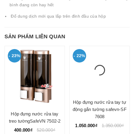
bình đang còn hay hết
Đổ dung dịch mới qua lắp trên đỉnh đầu của hộp
SẢN PHẨM LIÊN QUAN
- 23%
- 22%
Hộp đựng nước rửa tay tự
động gắn tường safevn-SF
Hộp đựng nước rửa tay
7608
treo tườngSafeVN 7502-2
1.050.000₫
1.350.000₫
400.000₫
520.000₫