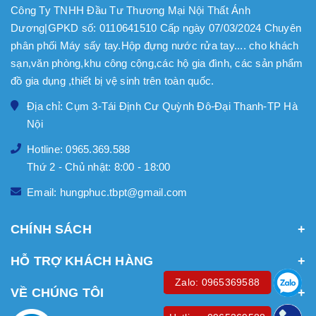
Công Ty TNHH Đầu Tư Thương Mại Nội Thất Ánh
Dương|GPKD số: 0110641510 Cấp ngày 07/03/2024 Chuyên
phân phối Máy sấy tay.Hộp đựng nước rửa tay.... cho khách
sạn,văn phòng,khu công cộng,các hộ gia đình, các sản phẩm
đồ gia dụng ,thiết bị vệ sinh trên toàn quốc.
Địa chỉ: Cụm 3-Tái Định Cư Quỳnh Đô-Đại Thanh-TP Hà
Nội
Hotline: 0965.369.588
Thứ 2 - Chủ nhật: 8:00 - 18:00
Email: hungphuc.tbpt@gmail.com
CHÍNH SÁCH
HỖ TRỢ KHÁCH HÀNG
Zalo: 0965369588
VỀ CHÚNG TÔI