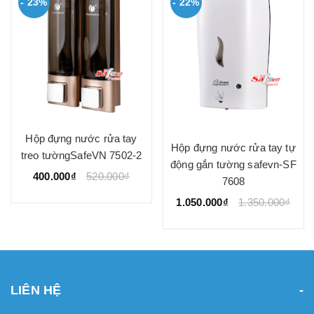
- 23%
- 22%
Hộp đựng nước rửa tay
Hộp đựng nước rửa tay tự
treo tườngSafeVN 7502-2
động gắn tường safevn-SF
400.000₫
520.000₫
7608
1.050.000₫
1.350.000₫
LIÊN HỆ