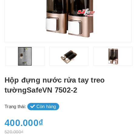
Hộp đựng nước rửa tay treo
tườngSafeVN 7502-2
Trạng thái:
Còn hàng
400.000₫
520.000₫