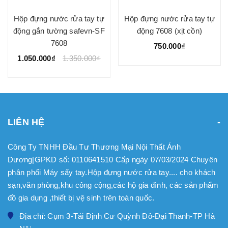
Hộp đựng nước rửa tay tự
Hộp đựng nước rửa tay tự
động gắn tường safevn-SF
động 7608 (xịt cồn)
7608
750.000₫
1.050.000₫
1.350.000₫
LIÊN HỆ
Công Ty TNHH Đầu Tư Thương Mại Nội Thất Ánh
Dương|GPKD số: 0110641510 Cấp ngày 07/03/2024 Chuyên
phân phối Máy sấy tay.Hộp đựng nước rửa tay.... cho khách
sạn,văn phòng,khu công cộng,các hộ gia đình, các sản phẩm
đồ gia dụng ,thiết bị vệ sinh trên toàn quốc.
Địa chỉ: Cụm 3-Tái Định Cư Quỳnh Đô-Đại Thanh-TP Hà