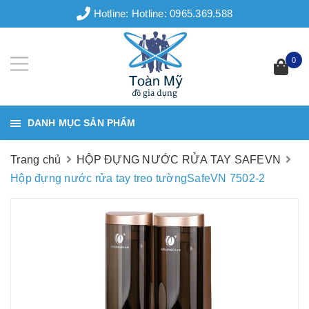
Hotline:
Hotline: 0965.369.588
0
DANH MỤC SẢN PHẨM
Trang chủ
HỘP ĐỰNG NƯỚC RỬA TAY SAFEVN
Hộp đựng nước rửa tay treo tườngSafeVN 7502-2