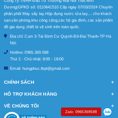
Công Ty TNHH Đầu Tư Thương Mại Nội Thất Ánh
Dương|GPKD số: 0110641510 Cấp ngày 07/03/2024 Chuyên
phân phối Máy sấy tay.Hộp đựng nước rửa tay.... cho khách
sạn,văn phòng,khu công cộng,các hộ gia đình, các sản phẩm
đồ gia dụng ,thiết bị vệ sinh trên toàn quốc.
Địa chỉ: Cụm 3-Tái Định Cư Quỳnh Đô-Đại Thanh-TP Hà
Nội
Hotline: 0965.369.588
Thứ 2 - Chủ nhật: 8:00 - 18:00
Email: hungphuc.tbpt@gmail.com
CHÍNH SÁCH
HỖ TRỢ KHÁCH HÀNG
VỀ CHÚNG TÔI
Zalo: 0965369588