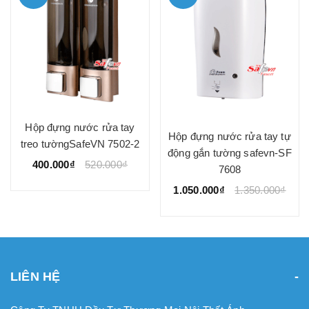
Hộp đựng nước rửa tay
Hộp đựng nước rửa
inox treo tường 7108
gắn tường safevn-S
a tay tự
500.000₫
620.000₫
180.000₫
250.0
afevn-SF
50.000₫
LIÊN HỆ