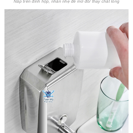
Nắp trên đỉnh hộp, nhấn nhẹ để mở đổ/ thay chất lỏng