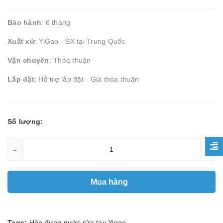
Bảo hành
: 6 tháng
Xuất xứ
: YiGao - SX tại Trung Quốc
Vận chuyển
: Thỏa thuận
Lắp đặt
; Hỗ trợ lắp đặt - Giá thỏa thuận
Số lượng:
-
+
Mua hàng
Tags:
Hộp đựng nước rửa tay Yigao