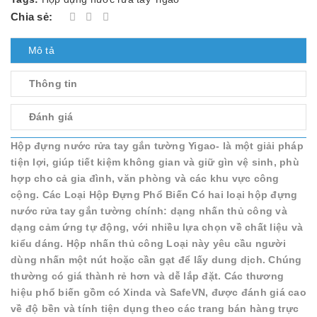
Chia sẻ:
Mô tả
Thông tin
Đánh giá
Hộp đựng nước rửa tay gắn tường Yigao- là một giải pháp
tiện lợi, giúp tiết kiệm không gian và giữ gìn vệ sinh, phù
hợp cho cả gia đình, văn phòng và các khu vực công
cộng. Các Loại Hộp Đựng Phổ Biến Có hai loại hộp đựng
nước rửa tay gắn tường chính: dạng nhấn thủ công và
dạng cảm ứng tự động, với nhiều lựa chọn về chất liệu và
kiểu dáng. Hộp nhấn thủ công Loại này yêu cầu người
dùng nhấn một nút hoặc cần gạt để lấy dung dịch. Chúng
thường có giá thành rẻ hơn và dễ lắp đặt. Các thương
hiệu phổ biến gồm có Xinda và SafeVN, được đánh giá cao
về độ bền và tính tiện dụng theo các trang bán hàng trực