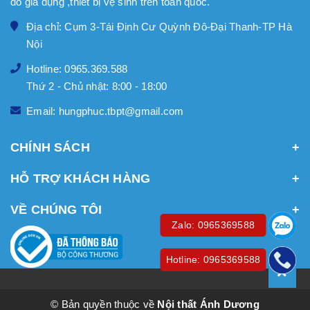
đồ gia dụng ,thiết bị vệ sinh trên toàn quốc.
Địa chỉ: Cụm 3-Tái Định Cư Quỳnh Đô-Đại Thanh-TP Hà
Nội
Hotline: 0965.369.588
Thứ 2 - Chủ nhật: 8:00 - 18:00
Email: hungphuc.tbpt@gmail.com
CHÍNH SÁCH
HỖ TRỢ KHÁCH HÀNG
VỀ CHÚNG TÔI
Zalo: 0965369588
Hotline: 0965369588
© Bản quyền thuộc về
Nội thất Ánh Dương