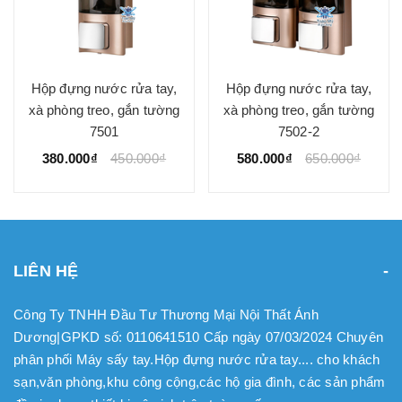
Hộp đựng xà phòng, nước
Hộp đựng nước rửa tay
rửa tay treo tường 7302
treo tường interhasa
:HSD-F7020-2
340.000₫
390.000₫
380.000₫
500.000₫
LIÊN HỆ
Công Ty TNHH Đầu Tư Thương Mại Nội Thất Ánh
Dương|GPKD số: 0110641510 Cấp ngày 07/03/2024 Chuyên
phân phối Máy sấy tay.Hộp đựng nước rửa tay.... cho khách
sạn,văn phòng,khu công cộng,các hộ gia đình, các sản phẩm