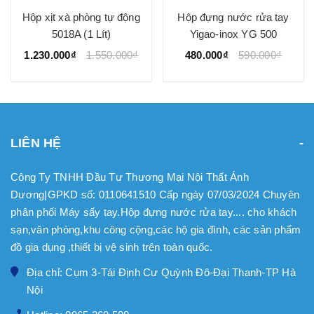
Hộp xịt xà phòng tự động
Hộp đựng nước rửa tay
5018A (1 Lít)
Yigao-inox YG 500
1.230.000₫
1.550.000₫
480.000₫
590.000₫
LIÊN HỆ
Công Ty TNHH Đầu Tư Thương Mại Nội Thất Ánh
Dương|GPKD số: 0110641510 Cấp ngày 07/03/2024 Chuyên
phân phối Máy sấy tay.Hộp đựng nước rửa tay.... cho khách
sạn,văn phòng,khu công cộng,các hộ gia đình, các sản phẩm
đồ gia dụng ,thiết bị vệ sinh trên toàn quốc.
Địa chỉ: Cụm 3-Tái Định Cư Quỳnh Đô-Đại Thanh-TP Hà
Nội