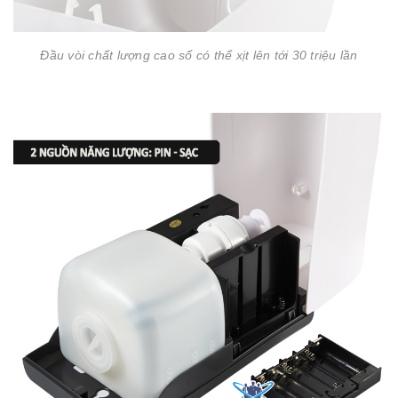
Đầu vòi chất lượng cao số có thể xịt lên tới 30 triệu lần