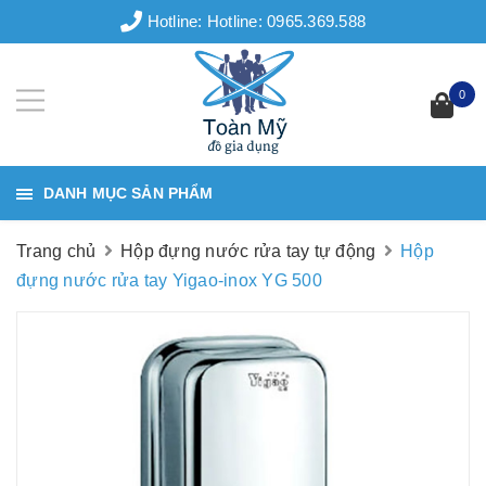
Hotline:
Hotline: 0965.369.588
0
DANH MỤC SẢN PHẨM
Trang chủ
Hộp đựng nước rửa tay tự động
Hộp
đựng nước rửa tay Yigao-inox YG 500