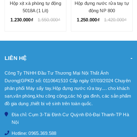
Hộp xịt xà phòng tự động
Hộp đựng nước rửa tay tự
5018A (1 Lít)
động NP 800
1.230.000₫
1.550.000₫
1.250.000₫
1.420.000₫
LIÊN HỆ
Công Ty TNHH Đầu Tư Thương Mại Nội Thất Ánh
Dương|GPKD số: 0110641510 Cấp ngày 07/03/2024 Chuyên
phân phối Máy sấy tay.Hộp đựng nước rửa tay.... cho khách
sạn,văn phòng,khu công cộng,các hộ gia đình, các sản phẩm
đồ gia dụng ,thiết bị vệ sinh trên toàn quốc.
Địa chỉ: Cụm 3-Tái Định Cư Quỳnh Đô-Đại Thanh-TP Hà
Nội
Hotline: 0965.369.588