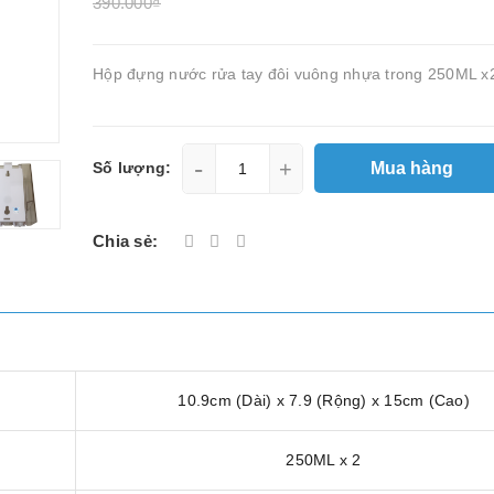
390.000₫
Hộp đựng nước rửa tay đôi vuông nhựa trong 250ML x
-
+
Mua hàng
Số lượng:
Chia sẻ:
10.9cm (Dài) x 7.9 (Rộng) x 15cm (Cao)
250ML x 2