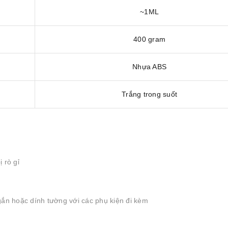
~1ML
400 gram
Nhựa ABS
Trắng trong suốt
 rò gỉ
ắn hoặc dính tường với các phụ kiện đi kèm