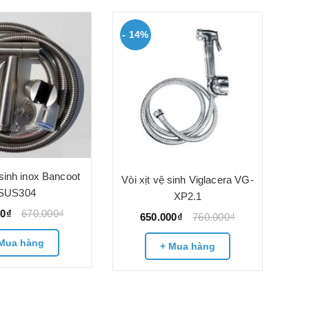
- 14%
 sinh inox Bancoot
Vòi xịt vệ sinh Viglacera VG-
SUS304
XP2.1
00₫
670.000₫
650.000₫
760.000₫
Mua hàng
+ Mua hàng