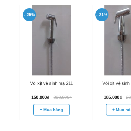
- 25%
- 21%
13
Vòi xịt vệ sinh mạ 211
Vòi xịt vệ sin
150.000₫
200.000₫
185.000₫
23
+ Mua hàng
+ Mua hà