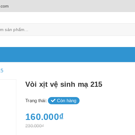
.com
15
Vòi xịt vệ sinh mạ 215
Trạng thái:
Còn hàng
160.000₫
230.000₫