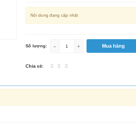
Nội dung đang cập nhật
-
+
Mua hàng
Số lượng:
Chia sẻ: