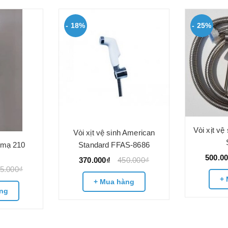
- 18%
- 25%
Vòi xịt vệ
Vòi xịt vệ sinh American
h mạ 210
Standard FFAS-8686
500.0
370.000₫
450.000₫
5.000₫
+ 
+ Mua hàng
ng