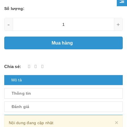
Số lượng:
-
+
Mua hàng
Chia sẻ:
Mô tả
Thông tin
Đánh giá
Cl
×
Nội dung đang cập nhật