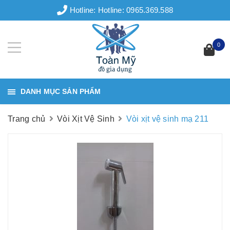
Hotline:
Hotline: 0965.369.588
0
DANH MỤC SẢN PHẨM
Trang chủ
Vòi Xịt Vệ Sinh
Vòi xịt vệ sinh mạ 211