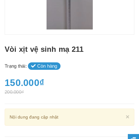
Vòi xịt vệ sinh mạ 211
Trạng thái:
Còn hàng
150.000₫
200.000₫
Cl
×
Nội dung đang cập nhật