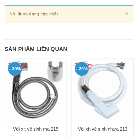
Cl
×
Nội dung đang cập nhật
SẢN PHẨM LIÊN QUAN
- 30%
- 20%
Vòi xịt vệ sinh mạ 215
Vòi xịt vệ sinh nhựa 213