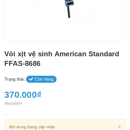
Vòi xịt vệ sinh American Standard
FFAS-8686
Trạng thái:
Còn hàng
370.000₫
450.000₫
Cl
×
Nội dung đang cập nhật