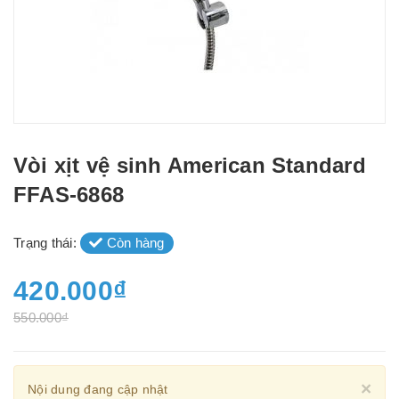
Vòi xịt vệ sinh American Standard
FFAS-6868
Trạng thái:
Còn hàng
420.000₫
550.000₫
Cl
×
Nội dung đang cập nhật