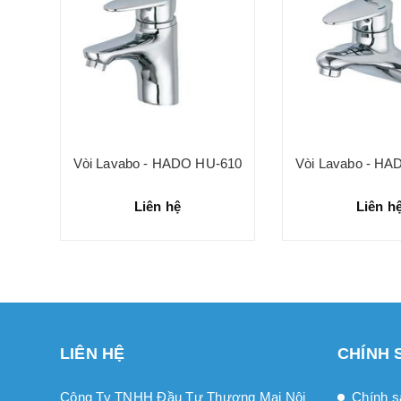
511
Vòi Lavabo - HADO HU-610
Vòi Lavabo - HA
Liên hệ
Liên h
LIÊN HỆ
CHÍNH 
Công Ty TNHH Đầu Tư Thương Mại Nội
Chính s