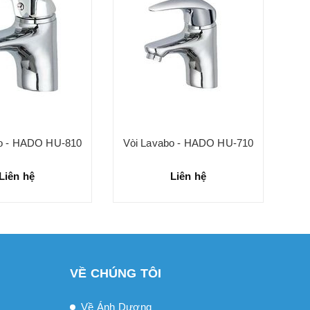
Vò
bo - HADO HU-810
Vòi Lavabo - HADO HU-710
Liên hệ
Liên hệ
VỀ CHÚNG TÔI
Về Ánh Dương