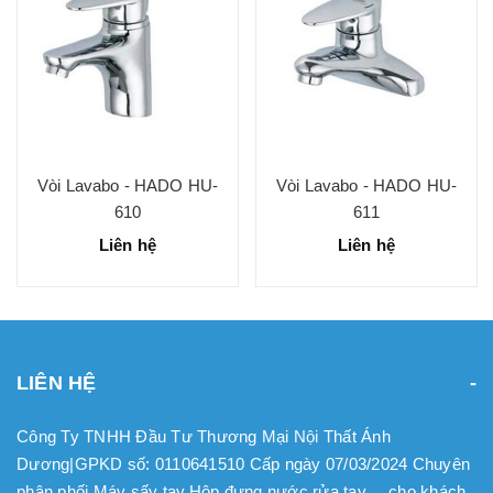
Vòi Lavabo - HADO HU-
Vòi Lavabo - HADO HU-
610
611
Liên hệ
Liên hệ
LIÊN HỆ
Công Ty TNHH Đầu Tư Thương Mại Nội Thất Ánh
Dương|GPKD số: 0110641510 Cấp ngày 07/03/2024 Chuyên
phân phối Máy sấy tay.Hộp đựng nước rửa tay.... cho khách