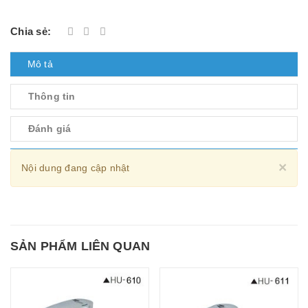
Chia sẻ:
Mô tả
Thông tin
Đánh giá
Cl
×
Nội dung đang cập nhật
SẢN PHẨM LIÊN QUAN