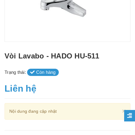
Vòi Lavabo - HADO HU-511
Trạng thái:
Còn hàng
Liên hệ
Cl
×
Nội dung đang cập nhật