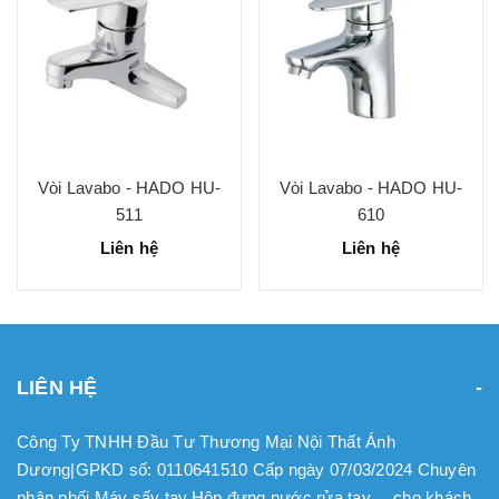
Vòi Lavabo - HADO HU-
Vòi Lavabo - HADO HU-
511
610
Liên hệ
Liên hệ
LIÊN HỆ
Công Ty TNHH Đầu Tư Thương Mại Nội Thất Ánh
Dương|GPKD số: 0110641510 Cấp ngày 07/03/2024 Chuyên
phân phối Máy sấy tay.Hộp đựng nước rửa tay.... cho khách