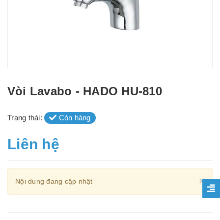
Vòi Lavabo - HADO HU-810
Trạng thái:
Còn hàng
Liên hệ
Cl
×
Nội dung đang cập nhật