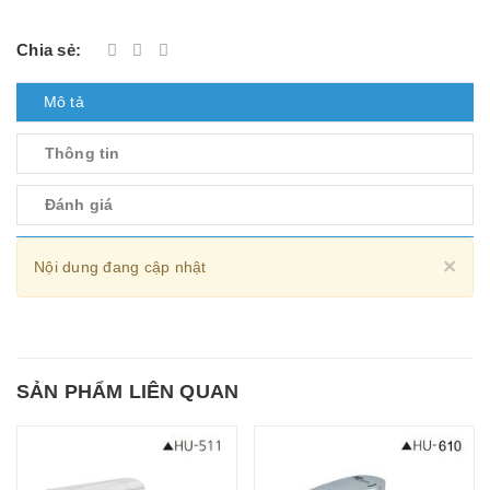
Chia sẻ:
Mô tả
Thông tin
Đánh giá
Cl
×
Nội dung đang cập nhật
SẢN PHẨM LIÊN QUAN