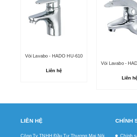
511
Vòi Lavabo - HADO HU-610
Vòi Lavabo - HA
Liên hệ
Liên h
LIÊN HỆ
CHÍNH 
Công Ty TNHH Đầu Tư Thương Mại Nội
Chính s