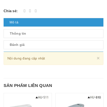
Chia sẻ:
Mô tả
Thông tin
Đánh giá
Cl
×
Nội dung đang cập nhật
SẢN PHẨM LIÊN QUAN