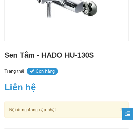
Sen Tắm - HADO HU-130S
Trạng thái:
Còn hàng
Liên hệ
Cl
×
Nội dung đang cập nhật