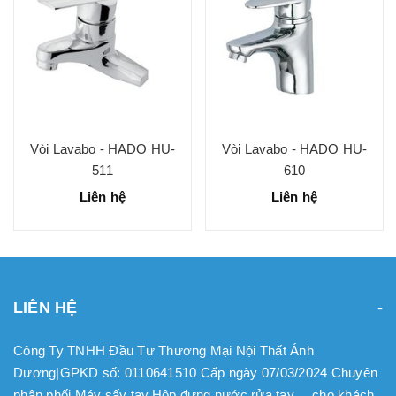
Vòi Lavabo - HADO HU-
Vòi Lavabo - HADO HU-
511
610
Liên hệ
Liên hệ
LIÊN HỆ
Công Ty TNHH Đầu Tư Thương Mại Nội Thất Ánh
Dương|GPKD số: 0110641510 Cấp ngày 07/03/2024 Chuyên
phân phối Máy sấy tay.Hộp đựng nước rửa tay.... cho khách