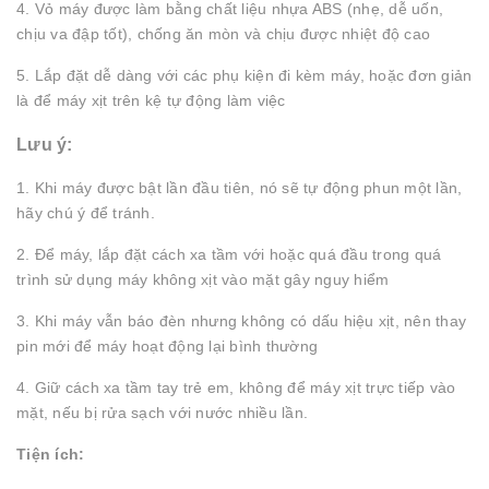
4. Vỏ máy được làm bằng chất liệu nhựa ABS (nhẹ, dễ uốn,
chịu va đập tốt), chống ăn mòn và chịu được nhiệt độ cao
5. Lắp đặt dễ dàng với các phụ kiện đi kèm máy, hoặc đơn giản
là để máy xịt trên kệ tự động làm việc
Lưu ý:
1. Khi máy được bật lần đầu tiên, nó sẽ tự động phun một lần,
hãy chú ý để tránh.
2. Để máy, lắp đặt cách xa tầm với hoặc quá đầu trong quá
trình sử dụng máy không xịt vào mặt gây nguy hiểm
3. Khi máy vẫn báo đèn nhưng không có dấu hiệu xịt, nên thay
pin mới để máy hoạt động lại bình thường
4. Giữ cách xa tầm tay trẻ em, không để máy xịt trực tiếp vào
mặt, nếu bị rửa sạch với nước nhiều lần.
Tiện ích: