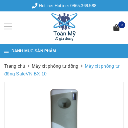
Hotline:
Hotline: 0965.369.588
0
DANH MỤC SẢN PHẨM
Trang chủ
Máy xịt phòng tự động
Máy xịt phòng tự
động SafeVN BX 10