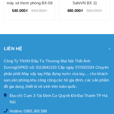
máy xịt thơm phòng BX-08
SafeVN BX 11
540.000₫
640.000₫
480.000₫
580.000₫
LIÊN HỆ
Công Ty TNHH Đầu Tư Thương Mại Nội Thất Ánh
Dương|GPKD số: 0110641510 Cấp ngày 07/03/2024 Chuyên
phân phối Máy sấy tay.Hộp đựng nước rửa tay.... cho khách
sạn,văn phòng,khu công cộng,các hộ gia đình, các sản phẩm
đồ gia dụng ,thiết bị vệ sinh trên toàn quốc.
Địa chỉ: Cụm 3-Tái Định Cư Quỳnh Đô-Đại Thanh-TP Hà
Nội
Hotline: 0965.369.588