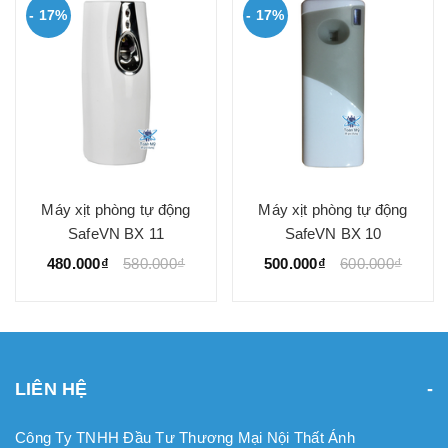
- 17%
Bình xịt thơm phòng
Máy xịt phòng tự động
Liên hệ
SafeVN BX 10
500.000₫
600.000₫
LIÊN HỆ
Công Ty TNHH Đầu Tư Thương Mại Nội Thất Ánh