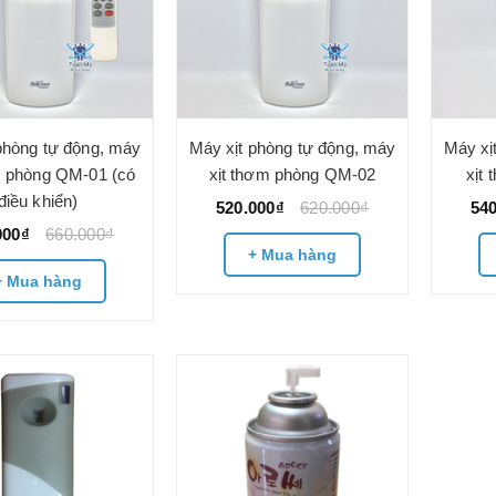
phòng tự động, máy
Máy xịt phòng tự động, máy
Máy xị
m phòng QM-01 (có
xịt thơm phòng QM-02
xịt
điều khiển)
520.000₫
620.000₫
54
000₫
660.000₫
+ Mua hàng
+ Mua hàng