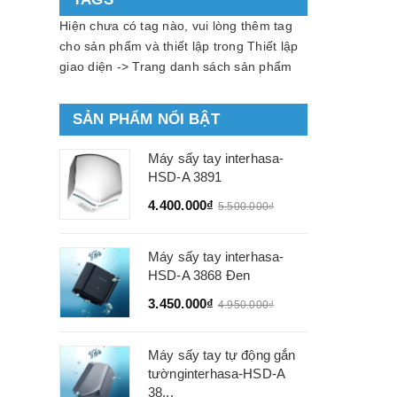
Hiện chưa có tag nào, vui lòng thêm tag
cho sản phẩm và thiết lập trong Thiết lập
giao diện -> Trang danh sách sản phẩm
SẢN PHẨM NỔI BẬT
Máy sấy tay interhasa-
HSD-A 3891
4.400.000₫
5.500.000₫
Máy sấy tay interhasa-
HSD-A 3868 Đen
3.450.000₫
4.950.000₫
Máy sấy tay tự động gắn
tườnginterhasa-HSD-A
38...