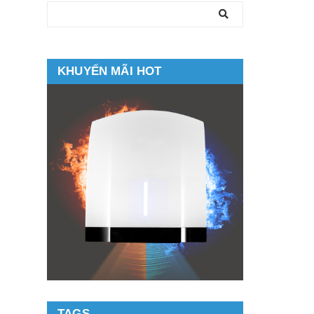
KHUYẾN MÃI HOT
TAGS