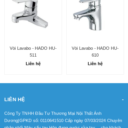
Vòi Lavabo - HADO HU-
Vòi Lavabo - HADO HU-
511
610
Liên hệ
Liên hệ
LIÊN HỆ
Công Ty TNHH Đầu Tư Thương Mại Nội Thất Ánh
Dương|GPKD số: 0110641510 Cấp ngày 07/03/2024 Chuyên
phân phối Máy sấy tay.Hộp đựng nước rửa tay.... cho khách