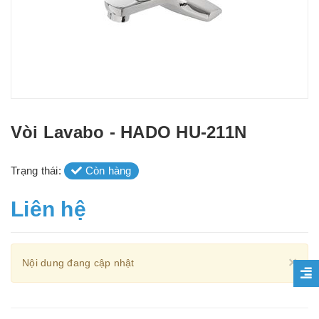
Vòi Lavabo - HADO HU-211N
Trạng thái:
Còn hàng
Liên hệ
Cl
×
Nội dung đang cập nhật