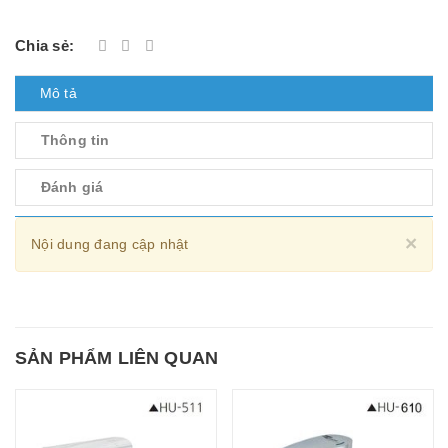
Chia sẻ:
Mô tả
Thông tin
Đánh giá
Cl
×
Nội dung đang cập nhật
SẢN PHẨM LIÊN QUAN