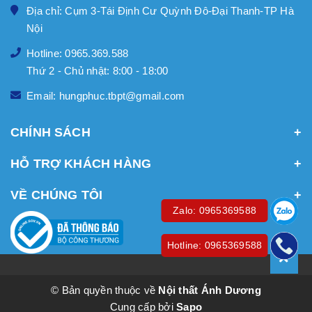
Địa chỉ: Cụm 3-Tái Định Cư Quỳnh Đô-Đại Thanh-TP Hà
Nội
Hotline: 0965.369.588
Thứ 2 - Chủ nhật: 8:00 - 18:00
Email: hungphuc.tbpt@gmail.com
CHÍNH SÁCH
HỖ TRỢ KHÁCH HÀNG
VỀ CHÚNG TÔI
Zalo: 0965369588
Hotline: 0965369588
© Bản quyền thuộc về
Nội thất Ánh Dương
Cung cấp bởi
Sapo