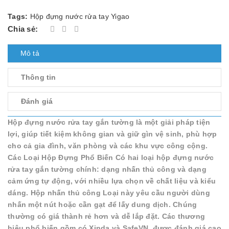
Tags:
Hộp đựng nước rửa tay Yigao
Chia sẻ:
Mô tả
Thông tin
Đánh giá
Hộp đựng nước rửa tay gắn tường là một giải pháp tiện
lợi, giúp tiết kiệm không gian và giữ gìn vệ sinh, phù hợp
cho cả gia đình, văn phòng và các khu vực công cộng.
Các Loại Hộp Đựng Phổ Biến Có hai loại hộp đựng nước
rửa tay gắn tường chính: dạng nhấn thủ công và dạng
cảm ứng tự động, với nhiều lựa chọn về chất liệu và kiểu
dáng. Hộp nhấn thủ công Loại này yêu cầu người dùng
nhấn một nút hoặc cần gạt để lấy dung dịch. Chúng
thường có giá thành rẻ hơn và dễ lắp đặt. Các thương
hiệu phổ biến gồm có Xinda và SafeVN, được đánh giá cao