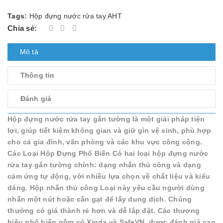
Tags:
Hộp đựng nước rửa tay AHT
Chia sẻ:
Mô tả
Thông tin
Đánh giá
Hộp đựng nước rửa tay gắn tường là một giải pháp tiện
lợi, giúp tiết kiệm không gian và giữ gìn vệ sinh, phù hợp
cho cả gia đình, văn phòng và các khu vực công cộng.
Các Loại Hộp Đựng Phổ Biến Có hai loại hộp đựng nước
rửa tay gắn tường chính: dạng nhấn thủ công và dạng
cảm ứng tự động, với nhiều lựa chọn về chất liệu và kiểu
dáng. Hộp nhấn thủ công Loại này yêu cầu người dùng
nhấn một nút hoặc cần gạt để lấy dung dịch. Chúng
thường có giá thành rẻ hơn và dễ lắp đặt. Các thương
hiệu phổ biến gồm có Xinda và SafeVN, được đánh giá cao