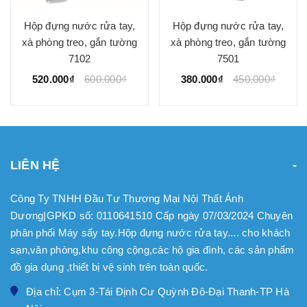
Hộp đựng nước rửa tay,
Hộp đựng nước rửa tay,
xà phòng treo, gắn tường
xà phòng treo, gắn tường
7102
7501
520.000₫
600.000₫
380.000₫
450.000₫
LIÊN HỆ
Công Ty TNHH Đầu Tư Thương Mại Nội Thất Ánh
Dương|GPKD số: 0110641510 Cấp ngày 07/03/2024 Chuyên
phân phối Máy sấy tay.Hộp đựng nước rửa tay.... cho khách
sạn,văn phòng,khu công cộng,các hộ gia đình, các sản phẩm
đồ gia dụng ,thiết bị vệ sinh trên toàn quốc.
Địa chỉ: Cụm 3-Tái Định Cư Quỳnh Đô-Đại Thanh-TP Hà