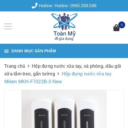
Hotline:
Hotline: 0965.369.588
0
DANH MỤC SẢN PHẨM
Trang chủ
Hộp đựng nước rửa tay, xà phòng, dầu gội
sữa tắm treo, gắn tường
Hộp đựng nước rửa tay
Miken MKH-F7022B-3-New