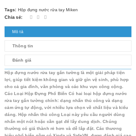
Tags:
Hộp đựng nước rửa tay Miken
Chia sẻ:
Mô tả
Thông tin
Đánh giá
Hộp đựng nước rửa tay gắn tường là một giải pháp tiện
lợi, giúp tiết kiệm không gian và giữ gìn vệ sinh, phù hợp
cho cả gia đình, văn phòng và các khu vực công cộng.
Các Loại Hộp Đựng Phổ Biến Có hai loại hộp đựng nước
rửa tay gắn tường chính: dạng nhấn thủ công và dạng
cảm ứng tự động, với nhiều lựa chọn về chất liệu và kiểu
dáng. Hộp nhấn thủ công Loại này yêu cầu người dùng
nhấn một nút hoặc cần gạt để lấy dung dịch. Chúng
thường có giá thành rẻ hơn và dễ lắp đặt. Các thương
hiệu phổ biến gồm có Xinda và SafeVN, được đánh giá cao