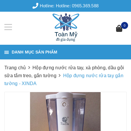
Hotline:
Hotline: 0965.369.588
0
DANH MỤC SẢN PHẨM
Trang chủ
Hộp đựng nước rửa tay, xà phòng, dầu gội
sữa tắm treo, gắn tường
Hộp đựng nước rửa tay gắn
tường - XINDA