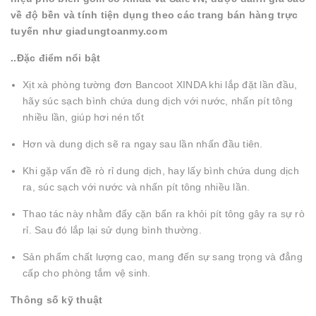
về độ bền và tính tiện dụng theo các trang bán hàng trực
tuyến như giadungtoanmy.com
..Đặc điểm nổi bật
Xịt xà phòng tường đơn Bancoot XINDA khi lắp đặt lần đầu,
hãy súc sạch bình chứa dung dịch với nước, nhấn pít tông
nhiều lần, giúp hơi nén tốt
Hơn và dung dịch sẽ ra ngay sau lần nhấn đầu tiên.
Khi gặp vấn đề rò rỉ dung dịch, hay lấy bình chứa dung dịch
ra, súc sạch với nước và nhấn pít tông nhiều lần.
Thao tác này nhằm đẩy cặn bẩn ra khỏi pít tông gây ra sự rò
rỉ. Sau đó lắp lại sử dụng bình thường.
Sản phẩm chất lượng cao, mang đến sự sang trọng và đẳng
cấp cho phòng tắm vệ sinh.
Thông số kỹ thuật