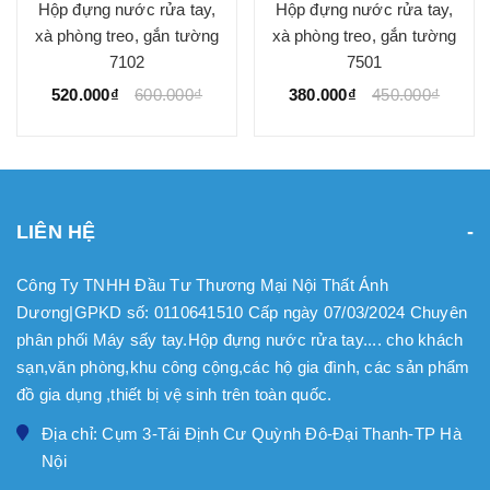
Hộp đựng nước rửa tay,
Hộp đựng nước rửa tay,
xà phòng treo, gắn tường
xà phòng treo, gắn tường
7102
7501
520.000₫
600.000₫
380.000₫
450.000₫
LIÊN HỆ
Công Ty TNHH Đầu Tư Thương Mại Nội Thất Ánh
Dương|GPKD số: 0110641510 Cấp ngày 07/03/2024 Chuyên
phân phối Máy sấy tay.Hộp đựng nước rửa tay.... cho khách
sạn,văn phòng,khu công cộng,các hộ gia đình, các sản phẩm
đồ gia dụng ,thiết bị vệ sinh trên toàn quốc.
Địa chỉ: Cụm 3-Tái Định Cư Quỳnh Đô-Đại Thanh-TP Hà
Nội