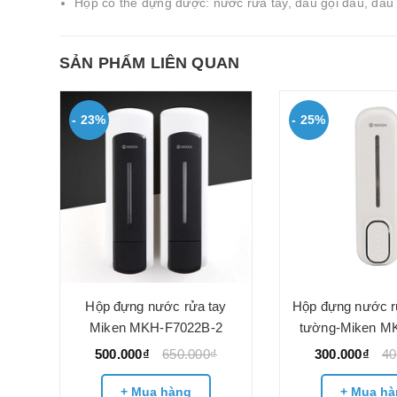
Hộp có thể đựng được: nước rửa tay, dầu gội đầu, dầu
SẢN PHẨM LIÊN QUAN
- 23%
- 25%
y
Hộp đựng nước rửa tay
Hộp đựng nước r
Miken MKH-F7022B-2
tường-Miken M
500.000₫
650.000₫
300.000₫
40
+ Mua hàng
+ Mua hà