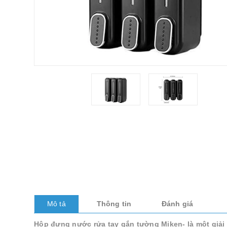
Mô tả
Thông tin
Đánh giá
Hộp đựng nước rửa tay gắn tường Miken- là một giải p