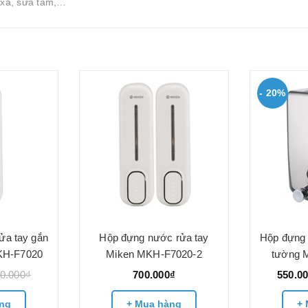
 xả, sữa tắm,…
- 20%
ửa tay gắn
Hộp đựng nước rửa tay
Hộp đựng 
KH-F7020
Miken MKH-F7020-2
tường 
0.000₫
700.000₫
550.0
ng
+ Mua hàng
+ 