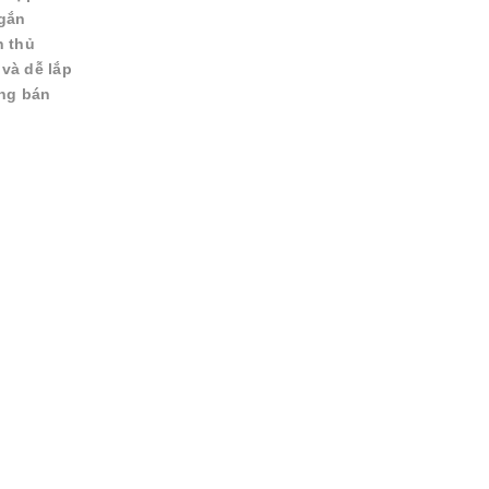
 gắn
n thủ
và dễ lắp
ang bán