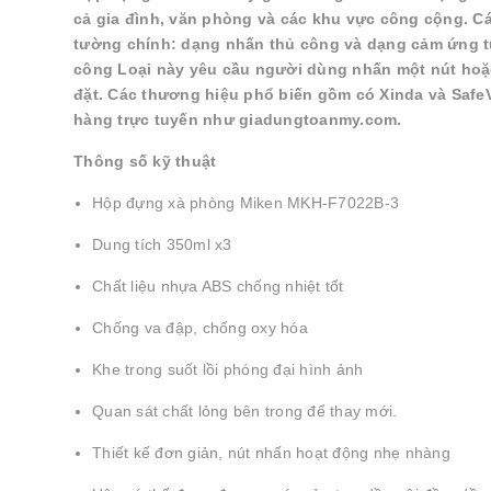
cả gia đình, văn phòng và các khu vực công cộng. C
tường chính: dạng nhấn thủ công và dạng cảm ứng tự
công Loại này yêu cầu người dùng nhấn một nút hoặc
đặt. Các thương hiệu phổ biến gồm có Xinda và SafeV
hàng trực tuyến như giadungtoanmy.com.
Thông số kỹ thuật
Hộp đựng xà phòng Miken MKH-F7022B-3
Dung tích 350ml x3
Chất liệu nhựa ABS chống nhiệt tốt
Chống va đập, chống oxy hóa
Khe trong suốt lồi phóng đại hình ảnh
Quan sát chất lỏng bên trong để thay mới.
Thiết kế đơn giản, nút nhấn hoạt động nhẹ nhàng