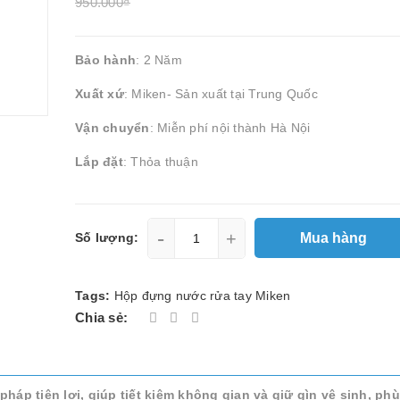
950.000₫
Bảo hành
: 2 Năm
Xuất xứ
: Miken- Sản xuất tại Trung Quốc
Vận chuyển
: Miễn phí nội thành Hà Nội
Lắp đặt
: Thỏa thuận
-
+
Mua hàng
Số lượng:
Tags:
Hộp đựng nước rửa tay Miken
Chia sẻ:
háp tiện lợi, giúp tiết kiệm không gian và giữ gìn vệ sinh, ph