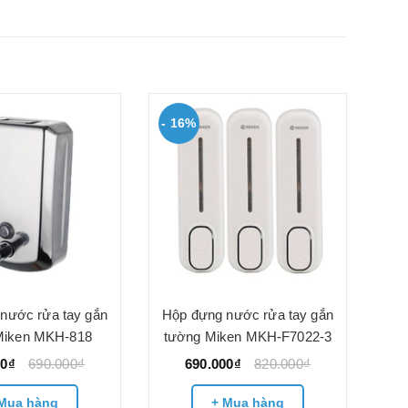
- 16%
nước rửa tay gắn
Hộp đựng nước rửa tay gắn
Miken MKH-818
tường Miken MKH-F7022-3
00₫
690.000₫
690.000₫
820.000₫
Mua hàng
+ Mua hàng