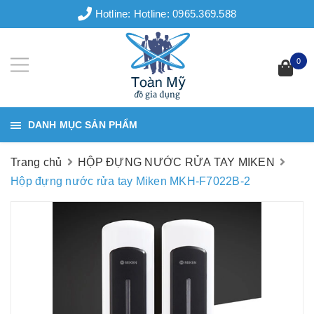
Hotline:
Hotline: 0965.369.588
0
DANH MỤC SẢN PHẨM
Trang chủ
HỘP ĐỰNG NƯỚC RỬA TAY MIKEN
Hộp đựng nước rửa tay Miken MKH-F7022B-2