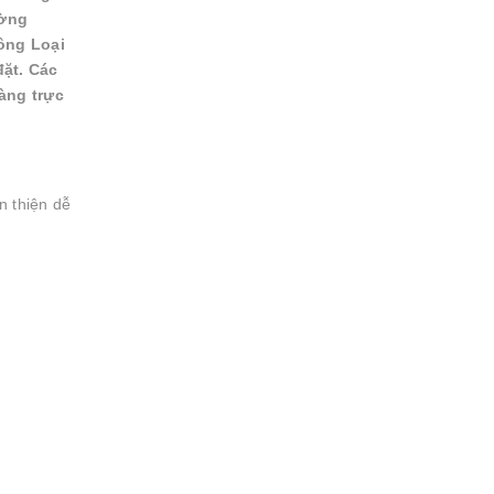
ường
ông Loại
đặt. Các
àng trực
n thiện dễ