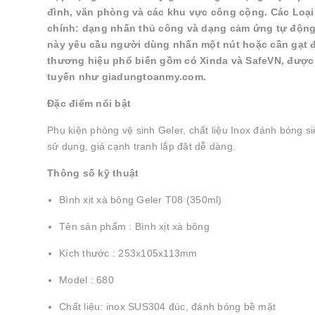
đình, văn phòng và các khu vực công cộng. Các Loạ
chính: dạng nhấn thủ công và dạng cảm ứng tự động, 
này yêu cầu người dùng nhấn một nút hoặc cần gạt để
thương hiệu phổ biến gồm có Xinda và SafeVN, được đ
tuyến như giadungtoanmy.com.
Đặc điểm nổi bật
Phụ kiện phòng vệ sinh Geler, chất liệu Inox đánh bóng s
sử dụng, giá cạnh tranh lắp đặt dễ dàng.
Thông số kỹ thuật
Bình xịt xà bông Geler T08 (350ml)
Tên sản phẩm : Bình xịt xà bông
Kích thước : 253x105x113mm
Model : 680
Chất liệu: inox SUS304 đúc, đánh bóng bề mặt