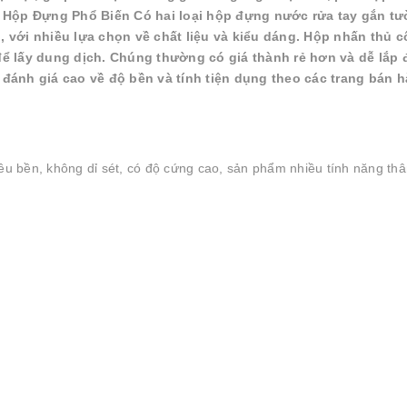
i Hộp Đựng Phổ Biến Có hai loại hộp đựng nước rửa tay gắn t
với nhiều lựa chọn về chất liệu và kiểu dáng. Hộp nhấn thủ c
 lấy dung dịch. Chúng thường có giá thành rẻ hơn và dễ lắp 
ánh giá cao về độ bền và tính tiện dụng theo các trang bán h
iêu bền, không dỉ sét, có độ cứng cao, sản phẩm nhiều tính năng thâ