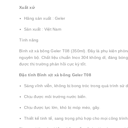
Xuất xứ
Hãng sản xuất : Geler
Sản xuất : Việt Nam
Tính năng
Bình xịt xà bông Geler T08 (350ml). Đây là phụ kiện ph
nguyên bộ. Chất liệu chuẩn Inox 304 không dỉ, đáng bóng
được thị trường phản hồi cực kỳ tốt.
Đặc tính Bình xịt xà bông Geler T08
Sáng vĩnh viễn, không bị bong tróc trong quá trình sử 
Chịu được môi trường nước biển.
Chịu được lực lớn, khó bị móp méo, gãy.
Thiết kế tinh tế, sang trọng phù hợp cho mọi công trình