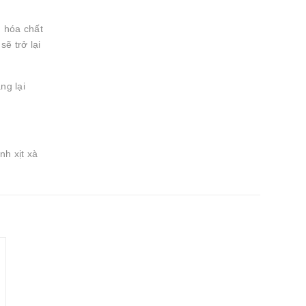
, hóa chất
ẽ trở lại
ng lại
h xịt xà