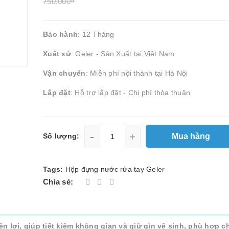
750.000₫
Bảo hành
: 12 Tháng
Xuất xứ
: Geler - Sản Xuất tại Việt Nam
Vận chuyển
: Miễn phí nội thành tại Hà Nội
Lắp đặt
: Hỗ trợ lắp đặt - Chi phí thỏa thuận
-
+
Mua hàng
Số lượng:
Tags:
Hộp đựng nước rửa tay Geler
Chia sẻ:
n lợi, giúp tiết kiệm không gian và giữ gìn vệ sinh, phù hợp c