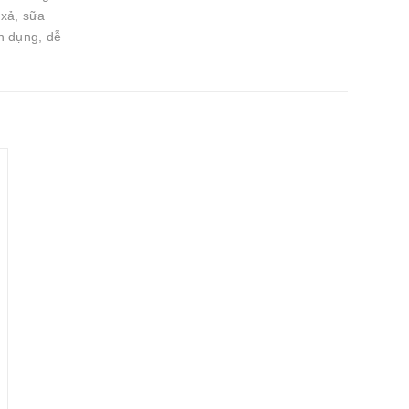
 xả, sữa
n dụng, dễ