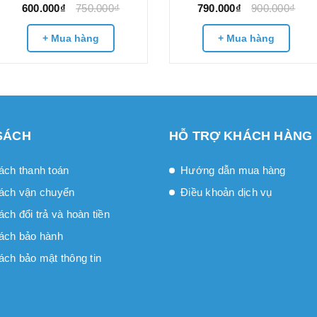
600.000₫
750.000₫
790.000₫
900.000₫
+ Mua hàng
+ Mua hàng
SÁCH
HỖ TRỢ KHÁCH HÀNG
ách thanh toán
Hướng dẫn mua hàng
ách vận chuyển
Điều khoản dịch vụ
́ch đổi trả và hoàn tiền
ách bảo hành
ách bảo mật thông tin