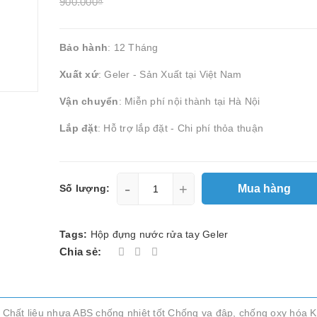
900.000₫
Bảo hành
: 12 Tháng
Xuất xứ
: Geler - Sản Xuất tại Việt Nam
Vận chuyển
: Miễn phí nội thành tại Hà Nội
Lắp đặt
: Hỗ trợ lắp đặt - Chi phí thỏa thuận
-
+
Mua hàng
Số lượng:
Tags:
Hộp đựng nước rửa tay Geler
Chia sẻ:
Chất liệu nhựa ABS chống nhiệt tốt Chống va đập, chống oxy hóa K