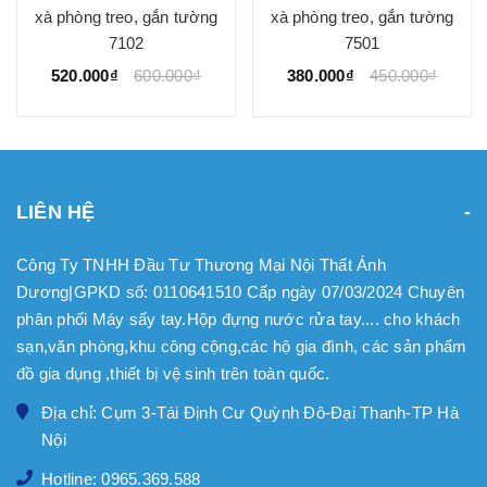
xà phòng treo, gắn tường
xà phòng treo, gắn tường
7102
7501
520.000₫
600.000₫
380.000₫
450.000₫
LIÊN HỆ
Công Ty TNHH Đầu Tư Thương Mại Nội Thất Ánh
Dương|GPKD số: 0110641510 Cấp ngày 07/03/2024 Chuyên
phân phối Máy sấy tay.Hộp đựng nước rửa tay.... cho khách
sạn,văn phòng,khu công cộng,các hộ gia đình, các sản phẩm
đồ gia dụng ,thiết bị vệ sinh trên toàn quốc.
Địa chỉ: Cụm 3-Tái Định Cư Quỳnh Đô-Đại Thanh-TP Hà
Nội
Hotline: 0965.369.588