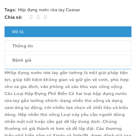
Tags:
Hộp đựng nước rửa tay Caesar
Chia sẻ:
Mô tả
Thông tin
Đánh giá
HHộp đựng nước rửa tay gắn tường là một giải pháp tiện
lợi, giúp tiết kiệm không gian và giữ gìn vệ sinh, phù hợp
cho cả gia đình, văn phòng và các khu vực công cộng.
Các Loại Hộp Đựng Phổ Biến Có hai loại hộp đựng nước
rửa tay gắn tường chính: dạng nhấn thủ công và dạng
cảm ứng tự động, với nhiều lựa chọn về chất liệu và kiểu
dáng. Hộp nhấn thủ công Loại này yêu cầu người dùng
nhấn một nút hoặc cần gạt để lấy dung dịch. Chúng
thường có giá thành rẻ hơn và dễ lắp đặt. Các thương
hiệu phổ biến gồm có Xinda và SafeVN, được đánh giá cao