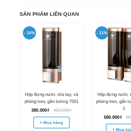
SẢN PHẨM LIÊN QUAN
- 16%
- 11%
 xà
Hộp đựng nước rửa tay, xà
Hộp đựng nước r
102
phòng treo, gắn tường 7501
phòng treo, gắn 
2
380.000₫
450.000₫
580.000₫
65
+ Mua hàng
+ Mua hà