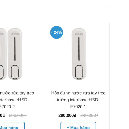
- 24%
- 
nước rửa tay treo
Hộp đựng nước rửa tay treo
nterhasa :HSD-
tường interhasa:HSD-
F7020-2
F7020-1
00₫
500.000₫
290.000₫
380.000₫
Mua hàng
+ Mua hàng