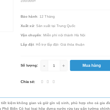
230.000₫
Bảo hành
: 12 Tháng
Xuất xứ
: Sản xuất tại Trung Quốc
Vận chuyển
: Miễn phí nội thành Hà Nội
Lắp đặt
: Hỗ trợ lắp đặt- Giá thỏa thuận
-
+
Mua hàng
Số lượng:
Chia sẻ:
 tiết kiệm không gian và giữ gìn vệ sinh, phù hợp cho cả gia đì
 Phổ Biến Có hai loại hộp đựng nước rửa tay gắn tường chính