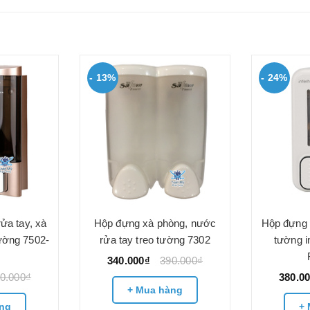
- 13%
- 24%
ửa tay, xà
Hộp đựng xà phòng, nước
Hộp đựng 
tường 7502-
rửa tay treo tường 7302
tường i
340.000₫
390.000₫
0.000₫
380.0
+ Mua hàng
ng
+ 