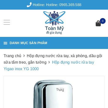
Hotline:
Hotline: 0965.369.588
0
DANH MỤC SẢN PHẨM
Trang chủ
Hộp đựng nước rửa tay, xà phòng, dầu gội
sữa tắm treo, gắn tường
Hộp đựng nước rửa tay
Yigao inox YG 1000