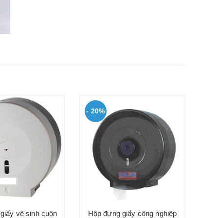
- 20%
- 
Hộ
l
giấy vệ sinh cuộn
Hộp đựng giấy công nghiệp