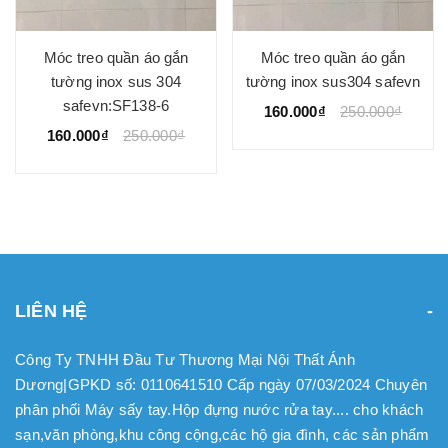
Móc treo quần áo gắn
Móc treo quần áo gắn
tường inox sus 304
tường inox sus304 safevn
safevn:SF138-6
160.000₫
250.000₫
160.000₫
250.000₫
LIÊN HỆ
Công Ty TNHH Đầu Tư Thương Mại Nội Thất Ánh
Dương|GPKD số: 0110641510 Cấp ngày 07/03/2024 Chuyên
phân phối Máy sấy tay.Hộp đựng nước rửa tay.... cho khách
sạn,văn phòng,khu công cộng,các hộ gia đình, các sản phẩm