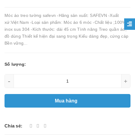
Móc áo treo tường safevn -Hãng sản xuất: SAFEVN -Xuất
xứ:Việt Nam -Loại sản phẩm: Móc áo 6 móc -Chất liệu ;100%
inox sus 304 -Kích thước: dài 45 cm Tính năng Treo quần áo,
đồ dùng Thiết kế hiện đại sang trọng Kiểu dáng đẹp, cứng cáp
Bền vững...
Số lượng:
-
+
Mua hàng
Chia sẻ: