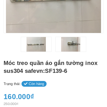
Móc treo quần áo gắn tường inox
sus304 safevn:SF139-6
Trạng thái:
Còn hàng
160.000₫
250.000₫