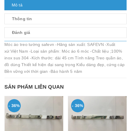
Mô tả
Thông tin
Đánh giá
Móc áo treo tường safevn -Hãng sản xuất: SAFEVN -Xuất
xứ:Việt Nam -Loại sản phẩm: Móc áo 6 móc -Chất liệu ;100%
inox sus 304 -Kích thước: dài 45 cm Tính năng Treo quần áo,
đồ dùng Thiết kế hiện đại sang trọng Kiểu dáng đẹp, cứng cáp
Bền vững với thời gian -Bảo hành 5 năm
SẢN PHẨM LIÊN QUAN
- 36%
- 36%