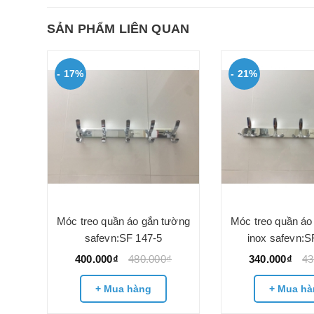
SẢN PHẨM LIÊN QUAN
- 17%
- 21%
Móc treo quần áo gắn tường
Móc treo quần áo
safevn:SF 147-5
inox safevn:S
400.000₫
480.000₫
340.000₫
43
+ Mua hàng
+ Mua hà