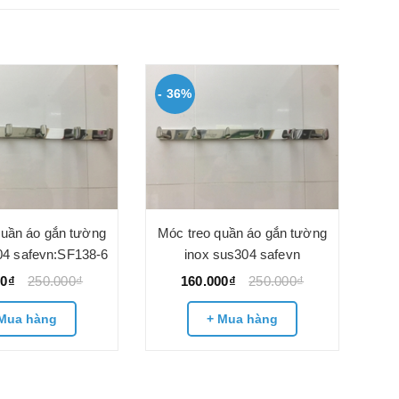
- 36%
quần áo gắn tường
Móc treo quần áo gắn tường
04 safevn:SF138-6
inox sus304 safevn
00₫
250.000₫
160.000₫
250.000₫
Mua hàng
+ Mua hàng