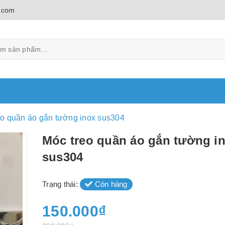
.com
eo quần áo gắn tường inox sus304
Móc treo quần áo gắn tường i
sus304
Trạng thái:
Còn hàng
150.000₫