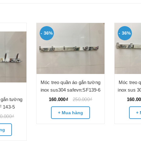
- 36%
- 36%
Móc treo quần áo gắn tường
Móc treo 
inox sus304 safevn:SF139-6
inox sus 3
 gắn tường
160.000₫
250.000₫
160.0
F 143-5
+ Mua hàng
+ 
0.000₫
ng