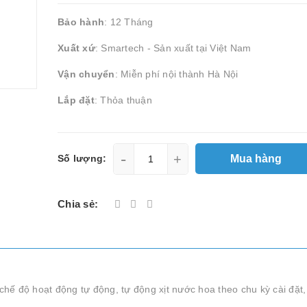
Bảo hành
: 12 Tháng
Xuất xứ
: Smartech - Sản xuất tại Việt Nam
Vận chuyển
: Miễn phí nội thành Hà Nội
Lắp đặt
: Thỏa thuận
-
+
Mua hàng
Số lượng:
Chia sẻ:
ế độ hoạt động tự động, tự động xịt nước hoa theo chu kỳ cài đặt,
ỉ,…